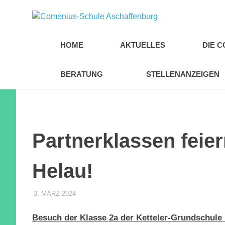
Zum
Comen
Inhalt
springen
Schul
HOME
AKTUELLES
DIE 
Ascha
BERATUNG
STELLENANZEIGEN
Partnerklassen feie
Helau!
3. MÄRZ 2024
SEBOLD
UNCATEGORIZED
Besuch der Klasse 2a der Ketteler-Grundschule