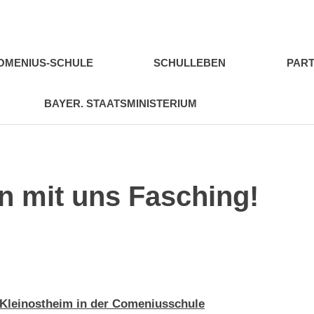
ius-
e
COMENIUS-SCHULE
SCHULLEBEN
PART
ffenburg
BAYER. STAATSMINISTERIUM
rn mit uns Fasching!
 Kleinostheim in der Comeniusschule