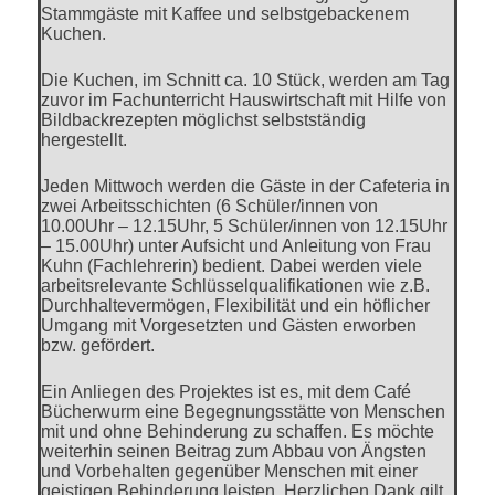
Stammgäste mit Kaffee und selbstgebackenem
Kuchen.
Die Kuchen, im Schnitt ca. 10 Stück, werden am Tag
zuvor im Fachunterricht Hauswirtschaft mit Hilfe von
Bildbackrezepten möglichst selbstständig
hergestellt.
Jeden Mittwoch werden die Gäste in der Cafeteria in
zwei Arbeitsschichten (6 Schüler/innen von
10.00Uhr – 12.15Uhr, 5 Schüler/innen von 12.15Uhr
– 15.00Uhr) unter Aufsicht und Anleitung von Frau
Kuhn (Fachlehrerin) bedient. Dabei werden viele
arbeitsrelevante Schlüsselqualifikationen wie z.B.
Durchhaltevermögen, Flexibilität und ein höflicher
Umgang mit Vorgesetzten und Gästen erworben
bzw. gefördert.
Ein Anliegen des Projektes ist es, mit dem Café
Bücherwurm eine Begegnungsstätte von Menschen
mit und ohne Behinderung zu schaffen. Es möchte
weiterhin seinen Beitrag zum Abbau von Ängsten
und Vorbehalten gegenüber Menschen mit einer
geistigen Behinderung leisten. Herzlichen Dank gilt