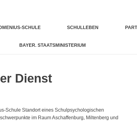
ius-
e
COMENIUS-SCHULE
SCHULLEBEN
PART
ffenburg
BAYER. STAATSMINISTERIUM
er Dienst
ius-Schule
Standort eines Schulpsychologischen
erschwerpunkte im Raum Aschaffenburg, Miltenberg und