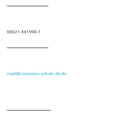
__________________
06021 441990-1
__________________
mail@comenius-schule-ab.de
___________________