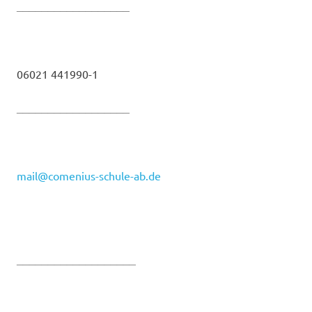
__________________
06021 441990-1
__________________
mail@comenius-schule-ab.de
___________________