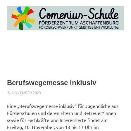
Zum
Inhalt
springen
Comenius-
Schule
MENÜ
Aschaffenburg
Berufswegemesse inklusiv
5. NOVEMBER 2023
SEBOLD
UNCATEGORIZED
Eine „Berufswegemesse inklusiv“ für Jugendliche aus
Förderschulen und deren Eltern und Betreuer*innen
sowie für Fachkräfte und Interessierte findet am
Freitag, 10. November, von 13 bis 17 Uhr im